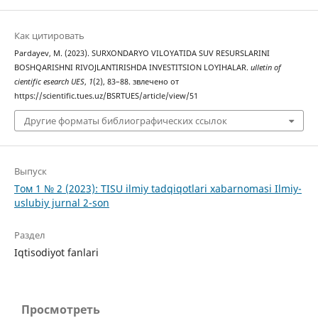
Как цитировать
Pardayev, M. (2023). SURXONDАRYO VILOYATIDА SUV RESURSLАRINI
BOSHQАRISHNI RIVOJLАNTIRISHDА INVESTITSION LOYIHАLАR.
ulletin of
cientific esearch UES
,
1
(2), 83–88. звлечено от
https://scientific.tues.uz/BSRTUES/article/view/51
Другие форматы библиографических ссылок
Выпуск
Том 1 № 2 (2023): TISU ilmiy tadqiqotlari xabarnomasi Ilmiy-
uslubiy jurnal 2-son
Раздел
Iqtisodiyot fanlari
Просмотреть