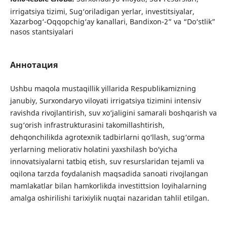
irrigatsiya tizimi, Sug‘oriladigan yerlar, investitsiyalar,
Xazarbog‘-Oqqopchig‘ay kanallari, Bandixon-2” va “Do‘stlik”
nasos stantsiyalari
Аннотация
Ushbu maqola mustaqillik yillarida Respublikamizning
janubiy, Surxondaryo viloyati irrigatsiya tizimini intensiv
ravishda rivojlantirish, suv xo‘jaligini samarali boshqarish va
sug‘orish infrastrukturasini takomillashtirish,
dehqonchilikda agrotexnik tadbirlarni qo‘llash, sug‘orma
yerlarning meliorativ holatini yaxshilash bo‘yicha
innovatsiyalarni tatbiq etish, suv resurslaridan tejamli va
oqilona tarzda foydalanish maqsadida sanoati rivojlangan
mamlakatlar bilan hamkorlikda investittsion loyihalarning
amalga oshirilishi tarixiylik nuqtai nazaridan tahlil etilgan.