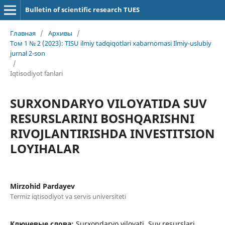
Bulletin of scientific research TUES
Главная
/
Архивы
/
Том 1 № 2 (2023): TISU ilmiy tadqiqotlari xabarnomasi Ilmiy-uslubiy
jurnal 2-son
/
Iqtisodiyot fanlari
SURXONDАRYO VILOYATIDА SUV
RESURSLАRINI BOSHQАRISHNI
RIVOJLАNTIRISHDА INVESTITSION
LOYIHАLАR
Mirzohid Pardayev
Termiz iqtisodiyot va servis universiteti
Ключевые слова:
Surxondaryo viloyati, Suv resurslari,