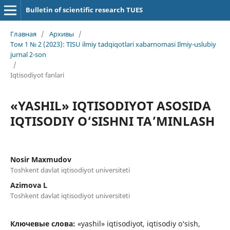
Bulletin of scientific research TUES
Главная
/
Архивы
/
Том 1 № 2 (2023): TISU ilmiy tadqiqotlari xabarnomasi Ilmiy-uslubiy
jurnal 2-son
/
Iqtisodiyot fanlari
«YASHIL» IQTISODIYOT ASOSIDA
IQTISODIY O‘SISHNI TA’MINLASH
Nosir Maxmudov
Toshkent davlat iqtisodiyot universiteti
Azimova L
Toshkent davlat iqtisodiyot universiteti
Ключевые слова:
«yashil» iqtisodiyot, iqtisodiy o‘sish,