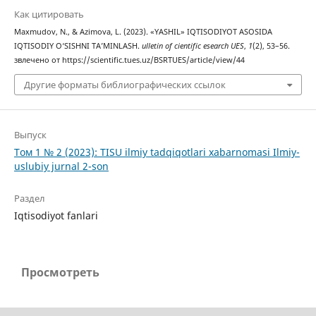
Как цитировать
Maxmudov, N., & Azimova, L. (2023). «YASHIL» IQTISODIYOT ASOSIDA
IQTISODIY O‘SISHNI TA’MINLASH.
ulletin of cientific esearch UES
,
1
(2), 53–56.
звлечено от https://scientific.tues.uz/BSRTUES/article/view/44
Другие форматы библиографических ссылок
Выпуск
Том 1 № 2 (2023): TISU ilmiy tadqiqotlari xabarnomasi Ilmiy-
uslubiy jurnal 2-son
Раздел
Iqtisodiyot fanlari
Просмотреть