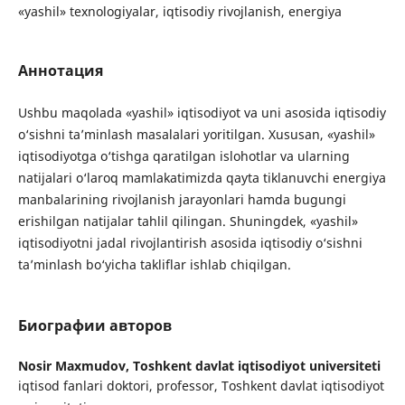
«yashil» texnologiyalar, iqtisodiy rivojlanish, energiya
Аннотация
Ushbu maqolada «yashil» iqtisodiyot va uni asosida iqtisodiy
o‘sishni ta’minlash masalalari yoritilgan. Xususan, «yashil»
iqtisodiyotga o‘tishga qaratilgan islohotlar va ularning
natijalari o‘laroq mamlakatimizda qayta tiklanuvchi energiya
manbalarining rivojlanish jarayonlari hamda bugungi
erishilgan natijalar tahlil qilingan. Shuningdek, «yashil»
iqtisodiyotni jadal rivojlantirish asosida iqtisodiy o‘sishni
ta’minlash bo‘yicha takliflar ishlab chiqilgan.
Биографии авторов
Nosir Maxmudov,
Toshkent davlat iqtisodiyot universiteti
iqtisod fanlari doktori, professor, Toshkent davlat iqtisodiyot