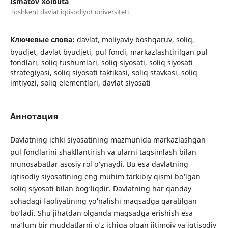
Ismatov Xolbuta
Toshkent davlat iqtisodiyot universiteti
Ключевые слова:
davlat, moliyaviy boshqaruv, soliq,
byudjet, davlat byudjeti, pul fondi, markazlashtirilgan pul
fondlari, soliq tushumlari, soliq siyosati, soliq siyosati
strategiyasi, soliq siyosati taktikasi, soliq stavkasi, soliq
imtiyozi, soliq elementlari, davlat siyosati
Аннотация
Davlatning ichki siyosatining mazmunida markazlashgan
pul fondlarini shakllantirish va ularni taqsimlash bilan
munosabatlar asosiy rol o‘ynaydi. Bu esa davlatning
iqtisodiy siyosatining eng muhim tarkibiy qismi bo‘lgan
soliq siyosati bilan bog‘liqdir. Davlatning har qanday
sohadagi faoliyatining yo‘nalishi maqsadga qaratilgan
bo‘ladi. Shu jihatdan olganda maqsadga erishish esa
ma’lum bir muddatlarni o‘z ichiga olgan ijtimoiy va iqtisodiy