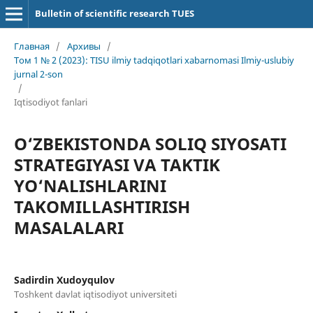
Bulletin of scientific research TUES
Главная
/
Архивы
/
Том 1 № 2 (2023): TISU ilmiy tadqiqotlari xabarnomasi Ilmiy-uslubiy
jurnal 2-son
/
Iqtisodiyot fanlari
O‘ZBEKISTONDA SOLIQ SIYOSATI
STRATEGIYASI VA TAKTIK
YO‘NALISHLARINI
TAKOMILLASHTIRISH
MASALALARI
Sadirdin Xudoyqulov
Toshkent davlat iqtisodiyot universiteti