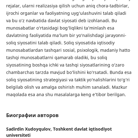
rejalar, ularni realizasiya qilish uchun aniq chora-tadbirlar,
ijrochi organlar va faoliyatning uyg‘ulashuvini talab qiladi
va bu o‘z navbatida davlat siyosati deb izohlanadi. Bu
munosabatlar o‘rtasidagi bog‘liqlikni ta’minlash esa
davlatning faoliyatida ma’lum bir yo‘nalishdagi jarayonni-
soliq siyosatini talab qiladi. Soliq siyosatida iqtisodiy
munosabatlardan tashqari sosial, psixologik, madaniy hatto
tashqi munosabatlarni qamarab oladiki, bu soliq
siyosatining boshqa ichki va tashqi siyosatlarining o‘zaro
chambarchas tarzda mavjud bo‘lishini ko‘rsatadi. Bunda esa
soliq siyosatining strategiyasi va taktik yo‘nalishlarini to‘g‘ri
belgilab olish va amalga oshirish muhim sanaladi. Mazkur
maqolada esa ana shu masalalarga keng e’tibor berilgan.
Биографии авторов
Sadirdin Xudoyqulov,
Toshkent davlat iqtisodiyot
universiteti