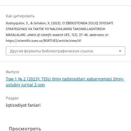
Как цитировать
Xudoyqulov, S., & Ismatov, X. (2023). O‘ZBEKISTONDA SOLIQ SIYOSATI
STRATEGIYASI VA TAKTIK YO‘NALISHLARINI TAKOMILLASHTIRISH
MASALALARI.
ulletin of cientific esearch UES
,
1
(2), 37–46. звлечено от
https://scientific.tues.uz/BSRTUES/article/view/41
Другие форматы библиографических ссылок
Выпуск
Том 1 № 2 (2023): TISU ilmiy tadqiqotlari xabarnomasi Ilmiy-
uslubiy jurnal 2-son
Раздел
Iqtisodiyot fanlari
Просмотреть