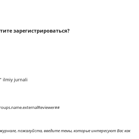
отите зарегистрироваться?
 ilmiy jurnali
groups.name.externalReviewer##
 журнале, пожалуйста, введите темы, которые интересуют Вас как