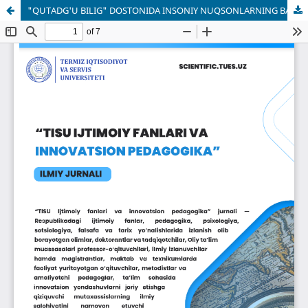
"QUTADG'U BILIG" DOSTONIDA INSONIY NUQSONLARNING BADIIY IFODASI