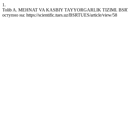
1.
Tolib A. MEHNAT VA KASBIY TAYYORGARLIK TIZIMI. BSRTUES [н
оступно на: https://scientific.tues.uz/BSRTUES/article/view/58