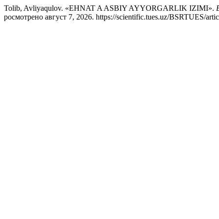
Tolib, Avliyaqulov. «EHNAT A ASBIY AYYORGARLIK IZIMI».
росмотрено август 7, 2026. https://scientific.tues.uz/BSRTUES/artic