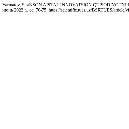
Yarmatov, S. «NSON APITALI NNOVATSION QTISODIYOTNI
июнь 2023 г., сс. 70-75, https://scientific.tues.uz/BSRTUES/article/v