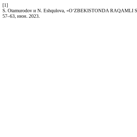
[1]
S. Otamurodov и N. Eshqulova, «O‘ZBEKISTONDA RAQAML
57–63, июн. 2023.