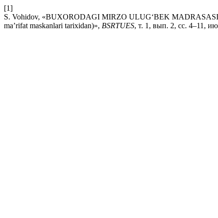
[1]
S. Vohidov, «BUXORODAGI MIRZO ULUG‘BEK MADRASASI
ma’rifat maskanlari tarixidan)»,
BSRTUES
, т. 1, вып. 2, сс. 4–11, и