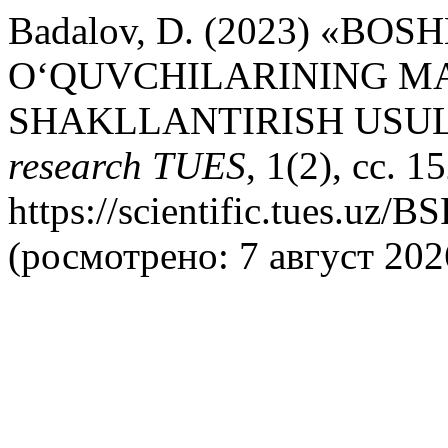
Badalov, D. (2023) «BO
O‘QUVCHILARINING M
SHAKLLANTIRISH USU
research TUES
, 1(2), сс. 
https://scientific.tues.uz/
(росмотрено: 7 август 202