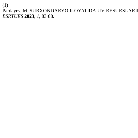
(1)
Pardayev, M. SURXONDАRYO ILOYATIDА UV RESURSLАR
BSRTUES
2023
,
1
, 83-88.