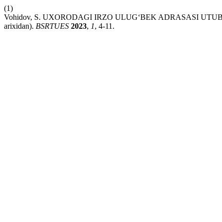
(1)
Vohidov, S. UXORODAGI IRZO ULUG‘BEK ADRASASI UTUBXON
arixidan).
BSRTUES
2023
,
1
, 4-11.