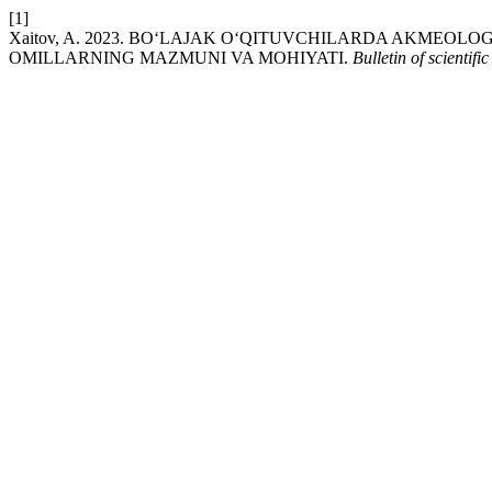
[1]
Xaitov, A. 2023. BO‘LAJAK O‘QITUVCHILARDA AKMEOLO
OMILLARNING MAZMUNI VA MOHIYATI.
Bulletin of scientif