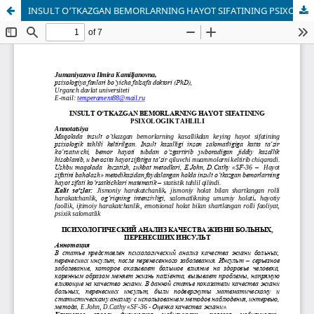
INSULT O‘TKAZGAN BEMORLARNING HAYOT SIFATINING PSIXOLOGIK TAHLILI