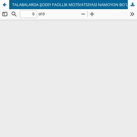
TALABALARDA IJODIY FAOLLIK MOTIVATSIYASI NAMOYON BO‘LISHINING PSIXOLOGIK MEZONLARI