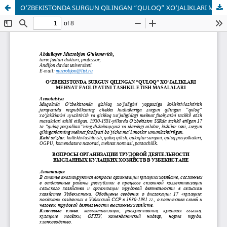
O‘ZBEKISTONDA SURGUN QILINGAN “QULOQ” XO‘JALIKLARI MEHNAT FAOLIYATINI TASHKIL ETISH MASALALARI