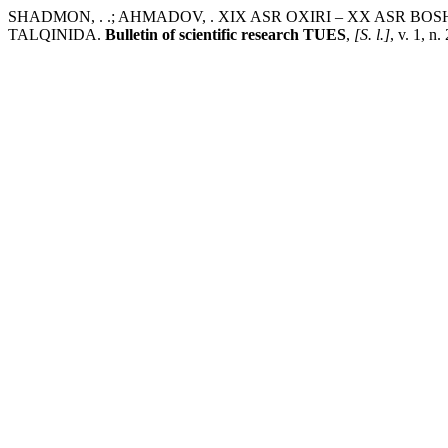
SHADMON, . .; AHMADOV, . XIX ASR OXIRI – XX AS
TALQINIDA.
Bulletin of scientific research TUES
,
[S. l.]
, v. 1, n