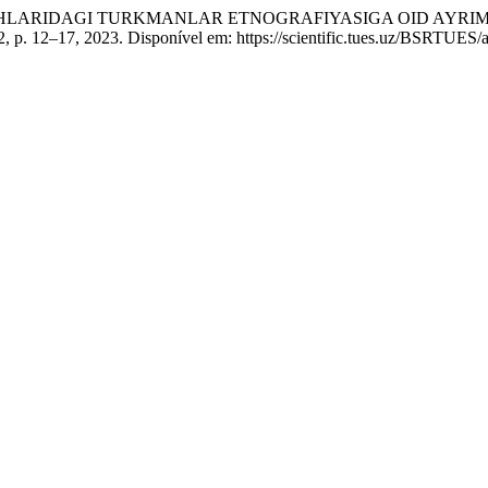
R BOSHLARIDAGI TURKMANLAR ETNOGRAFIYASIGA OID AY
. 2, p. 12–17, 2023. Disponível em: https://scientific.tues.uz/BSRTUES/