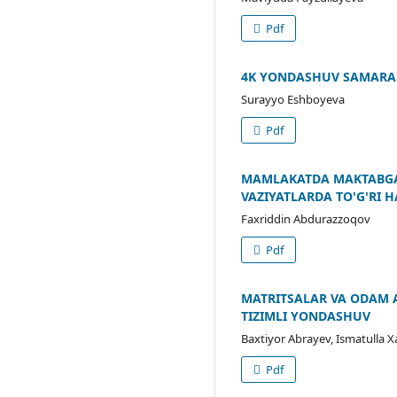
Pdf
4K YONDASHUV SAMARALI
Surayyo Eshboyeva
Pdf
MAMLAKATDA MAKTABGAC
VAZIYATLARDA TO'G'RI
Faxriddin Abdurazzoqov
Pdf
MATRITSALAR VA ODAM 
TIZIMLI YONDASHUV
Baxtiyor Abrayev, Ismatulla X
Pdf