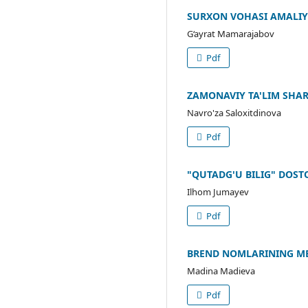
SURXON VOHASI AMALIY
G‘ayrat Mamarajabov
Pdf
ZAMONAVIY TA'LIM SHARO
Navro'za Saloxitdinova
Pdf
"QUTADG'U BILIG" DOST
Ilhom Jumayev
Pdf
BREND NOMLARINING MEDI
Madina Madieva
Pdf