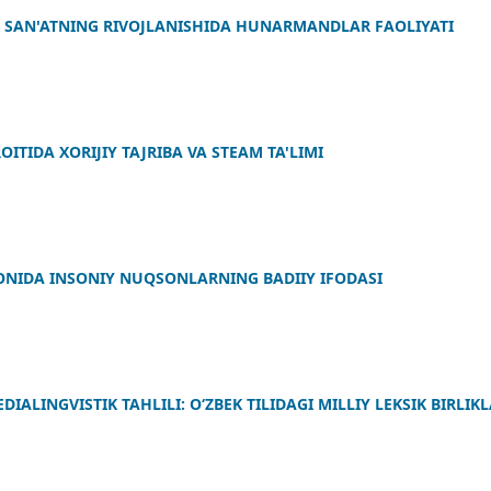
 SAN'ATNING RIVOJLANISHIDA HUNARMANDLAR FAOLIYATI
ITIDA XORIJIY TAJRIBA VA STEAM TA'LIMI
ONIDA INSONIY NUQSONLARNING BADIIY IFODASI
ALINGVISTIK TAHLILI: OʻZBEK TILIDAGI MILLIY LEKSIK BIRLIK