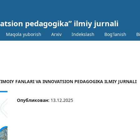
vatsion pedagogika” ilmiy jurnali
Maqola yuborish
Arxiv
Indekslash
Bog'lanish
B
 IJTIMOIY FANLARI VA INNOVATSION PEDAGOGIKA ILMIY JURNALI
Опубликован:
13.12.2025