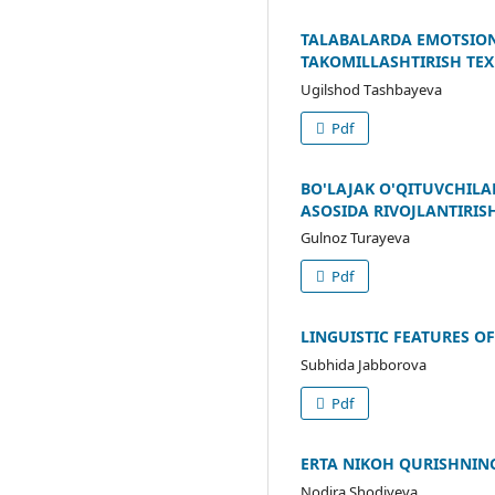
TALABALARDA EMOTSION
TAKOMILLASHTIRISH TE
Ugilshоd Tаshbаyеvа
Pdf
BO'LAJAK O'QITUVCHILA
ASOSIDA RIVOJLANTIRIS
Gulnoz Turayeva
Pdf
LINGUISTIC FEATURES O
Subhida Jabborova
Pdf
ERTA NIKOH QURISHNING
Nodira Shodiyeva