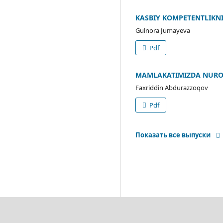
KASBIY KOMPETENTLIKN
Gulnora Jumayeva
Pdf
MAMLAKATIMIZDA NURON
Faxriddin Abdurazzoqov
Pdf
Показать все выпуски