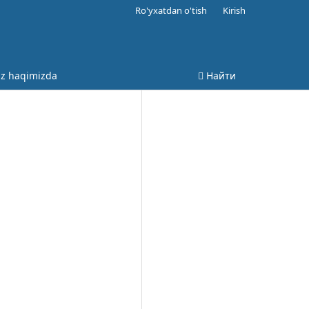
Ro'yxatdan o'tish
Kirish
iz haqimizda
Найти