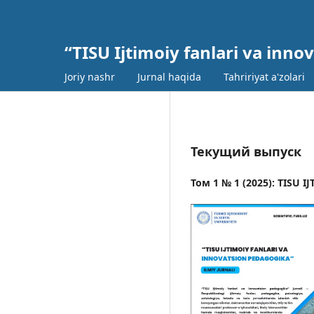
“TISU Ijtimoiy fanlari va inno
Joriy nashr
Jurnal haqida
Tahririyat a'zolari
Текущий выпуск
Том 1 № 1 (2025): TISU