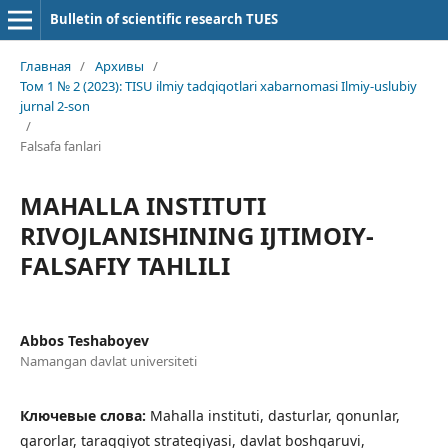
Bulletin of scientific research TUES
Главная
/
Архивы
/
Том 1 № 2 (2023): TISU ilmiy tadqiqotlari xabarnomasi Ilmiy-uslubiy
jurnal 2-son
/
Falsafa fanlari
MAHALLA INSTITUTI
RIVOJLANISHINING IJTIMOIY-
FALSAFIY TAHLILI
Abbos Teshaboyev
Namangan davlat universiteti
Ключевые слова:
Mahalla instituti, dasturlar, qonunlar,
qarorlar, taraqqiyot strategiyasi, davlat boshqaruvi,