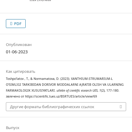
PDF
Опубликован
01-06-2023
Как цитировать
Toshpo‘latov , T., & Normamatova, D. (2023). XANTHIUM-STRUMARIUM-L
O‘SIMLIGI TARKIBIDAN DORIVOR MODDALARNI AJRATIB OLISH VA ULARNING
FARMAKOLOGIK XUSUSIYATLARI.
ulletin of cientific esearch UES
,
1
(2), 177–180.
звлечено от https://scientific.tues.uz/BSRTUES/article/view/69
Другие форматы библиографических ссылок
Выпуск