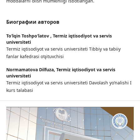
moddalarni olish mumkinligi isbotlangan.
Биографии авторов
To‘lqin Toshpo‘latov ,
Termiz iqtisodiyot va servis
universiteti
Termiz iqtisodiyot va servis universiteti Tibbiy va tabiiy
fanlar kafedrasi o‘qituvchisi
Normamatova Dilfuza,
Termiz iqtisodiyot va servis
universiteti
Termiz iqtisodiyot va servis universiteti Davolash yo‘nalishi I
kurs talabasi