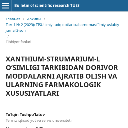
Bulletin of scientific research TUES
Главная
/
Архивы
/
Том 1 № 2 (2023): TISU ilmiy tadqiqotlari xabarnomasi Ilmiy-uslubiy
jurnal 2-son
/
Tibbiyot fanlari
XANTHIUM-STRUMARIUM-L
O‘SIMLIGI TARKIBIDAN DORIVOR
MODDALARNI AJRATIB OLISH VA
ULARNING FARMAKOLOGIK
XUSUSIYATLARI
To‘lqin Toshpo‘latov
Termiz iqtisodiyot va servis universiteti