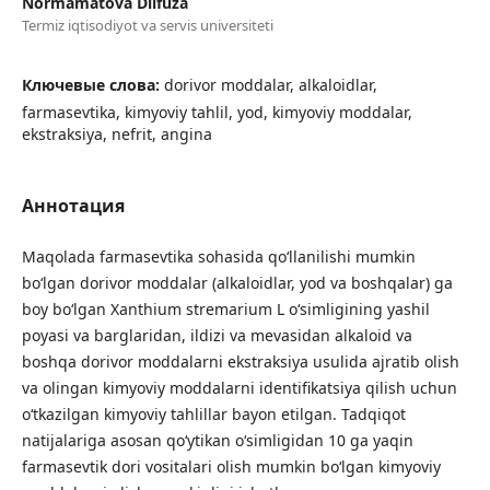
Normamatova Dilfuza
Termiz iqtisodiyot va servis universiteti
Ключевые слова:
dorivor moddalar, alkaloidlar,
farmasevtika, kimyoviy tahlil, yod, kimyoviy moddalar,
ekstraksiya, nefrit, angina
Аннотация
Maqolada farmasevtika sohasida qo‘llanilishi mumkin
bo‘lgan dorivor moddalar (alkaloidlar, yod va boshqalar) ga
boy bo‘lgan Xanthium stremarium L o‘simligining yashil
poyasi va barglaridan, ildizi va mevasidan alkaloid va
boshqa dorivor moddalarni ekstraksiya usulida ajratib olish
va olingan kimyoviy moddalarni identifikatsiya qilish uchun
o‘tkazilgan kimyoviy tahlillar bayon etilgan. Tadqiqot
natijalariga asosan qo‘ytikan o‘simligidan 10 ga yaqin
farmasevtik dori vositalari olish mumkin bo‘lgan kimyoviy