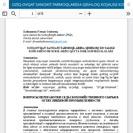
OZIQ-OVQAT SANOATI TARMOQLARIDA QISHLOQ XO‘JALIGI XOM ASHYO RESURSLARINI QAYTA ISHLASH MASALALARI